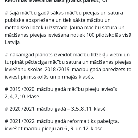
Reformas ieviešanas laika grafiks paredz
, ka
# šajā mācību gadā sākas mācību pieejas un satura
publiska apspriešana un tiek sākta mācību un
metodisko līdzekļu izstrāde. Jaunā mācību satura un
mācīšanas pieejas ieviešana notiek 100 pilotskolās visā
Latvijā.
# nākamgad plānots izveidot mācību līdzekļu vietni un
turpināt pēctecīga mācību satura un mācīšanas pieejas
ieviešanu skolās. 2018./2019. mācību gadā paredzēts to
ieviest pirmsskolās un pirmajās klasēs.
# 2019./2020. mācību gadā mācību pieeju ieviesīs
2.,4.,7.,10. klasē.
# 2020./2021. mācību gadā – 3.,5.,8.,11. klasē.
# 2021./2022. mācību gadā reforma tiks pabeigta,
ieviešot mācību pieeju arī 6., 9. un 12. klasē.