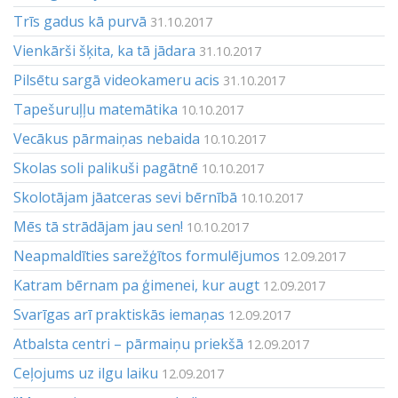
Trīs gadus kā purvā
31.10.2017
Vienkārši šķita, ka tā jādara
31.10.2017
Pilsētu sargā videokameru acis
31.10.2017
Tapešuruļļu matemātika
10.10.2017
Vecākus pārmaiņas nebaida
10.10.2017
Skolas soli palikuši pagātnē
10.10.2017
Skolotājam jāatceras sevi bērnībā
10.10.2017
Mēs tā strādājam jau sen!
10.10.2017
Neapmaldīties sarežģītos formulējumos
12.09.2017
Katram bērnam pa ģimenei, kur augt
12.09.2017
Svarīgas arī praktiskās iemaņas
12.09.2017
Atbalsta centri – pārmaiņu priekšā
12.09.2017
Ceļojums uz ilgu laiku
12.09.2017