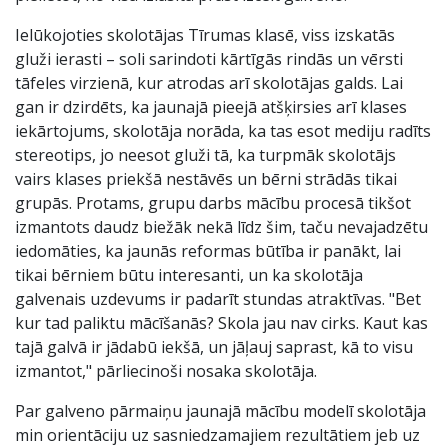
Ielūkojoties skolotājas Tīrumas klasē, viss izskatās
gluži ierasti – soli sarindoti kārtīgās rindās un vērsti
tāfeles virzienā, kur atrodas arī skolotājas galds. Lai
gan ir dzirdēts, ka jaunajā pieejā atšķirsies arī klases
iekārtojums, skolotāja norāda, ka tas esot mediju radīts
stereotips, jo neesot gluži tā, ka turpmāk skolotājs
vairs klases priekšā nestāvēs un bērni strādās tikai
grupās. Protams, grupu darbs mācību procesā tikšot
izmantots daudz biežāk nekā līdz šim, taču nevajadzētu
iedomāties, ka jaunās reformas būtība ir panākt, lai
tikai bērniem būtu interesanti, un ka skolotāja
galvenais uzdevums ir padarīt stundas atraktīvas. "Bet
kur tad paliktu mācīšanās? Skola jau nav cirks. Kaut kas
tajā galvā ir jādabū iekšā, un jāļauj saprast, kā to visu
izmantot," pārliecinoši nosaka skolotāja.
Par galveno pārmaiņu jaunajā mācību modelī skolotāja
min orientāciju uz sasniedzamajiem rezultātiem jeb uz