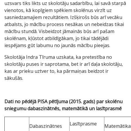
uzsvars tiks likts uz skolotāju sadarbību, lai savā starpā
vienotos, kā kopīgiem spēkiem skolēnus virzīt uz
sasniedzamajiem rezultātiem. Izšķirošs būs arī vecāku
atbalsts, jo mācību process nesākas un nebeidzas tikai
mācību stundā. Visbeidzot jāmainās būs arī pašam
skolēnam, kļūstot atbildīgākam, jo tikai tādējādi
iespējams gūt labumu no jaunās mācību pieejas.
Skolotāja Indra Tīruma uzskata, ka pretestība no
skolotāju puses ir saprotama, bet ir arī daļa skolotāju,
kas ar prieku uztver to, ka pārmaiņas beidzot ir
sākušās.
Dati no pēdējā PISA pētījuma (2015. gads) par skolēnu
sniegumu dabaszinātnēs, matemātikā un lasītprasmē
Lasītprasme
Dabaszinātnes
Matemātika