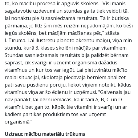
to, ko mācību procesā ir apguvis skolēns. "Visi manis
sagatavotie uzdevumi un stundas gaita tiek veidoti tā,
lai nonāktu pie šī sasniedzamā rezultāta. Tā ir būtiska
pārmaiņa, jo līdz šim mēs reizēm nepadomājām, ko tieši
iegūs skolēns, bet mācījām mācīšanas pēc," stāsta
I. Tīruma. Lai ilustrētu plānoto akcentu maiņu, viņa min
stundu, kurā 3. klases skolēni mācījās par vitamīniem.
Stundas sasniedzamais rezultāts bija palīdzēt bērnam
saprast, cik svarīgi ir uzņemt organismā dažādus
vitamīnus un kur tos var iegūt. Lai pietuvinātu mācīto
reālai situācijai, skolotāja piedāvāja bērniem analizēt
pati savu pusdienu porciju, liekot viņiem noteikt, kādus
vitamīnus viņa ar šo ēdienu ir uzņēmusi. "Galvenais jau
nav panākt, lai bērni iemācās, ka ir tādi A, B, C un D
vitamīni, bet gan to, kāpēc šie vitamīni ir svarīgi un ar
kādiem pārtikas produktiem tos var uzņemt
organismā."
Uztrauc mācību materiālu trūkums