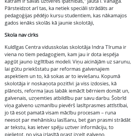
katram ir savas uztveres īpatnības," jautā I. Vanaga.
Pārsteidzot arī tas, ka netiek speciāli strādāts ar
pedagoģijas pēdējo kursu studentiem, kas nākamajos
gados ienāks skolās kā jaunie skolotāji,
Skola nav cirks
Kuldīgas Centra vidusskolas skolotāja Indra Tīruma ir
viena no tiem pedagogiem, kam jau ir dota iespēja
apgūt jauno izglītības modeli. Viņu aicinājām uz sarunu,
lai gūtu priekšstatu par reformas galvenajiem
aspektiem un to, kā sokas ar to ieviešanu. Kopumā
skolotāja ir noskaņota pozitīvi: ja viss izdosies, kā
plānots, reforma ļaus labāk iemācīt bērniem domāt un,
galvenais, uzņemties atbildību par savu darbu. Šobrīd
viņa galveno uzmanību pievērš lasītprasmes attīstībai,
jo tā esot pamatā visam mācību procesam – runa
neesot par mehānisku lasīšanu, bet gan prasmi strādāt
ar tekstu, kas ietver spēju uztver informāciju, to
pielietot, no visa izlasītā prast izcelt galveno.