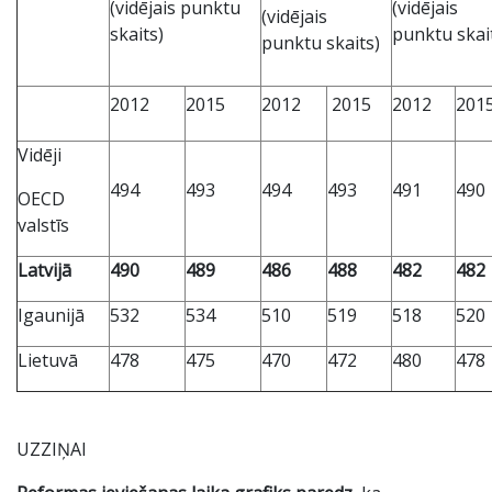
(vidējais punktu
(vidējais
(vidējais
skaits)
punktu skai
punktu skaits)
2012
2015
2012
2015
2012
201
Vidēji
494
493
494
493
491
490
OECD
valstīs
Latvijā
490
489
486
488
482
482
Igaunijā
532
534
510
519
518
520
Lietuvā
478
475
470
472
480
478
UZZIŅAI