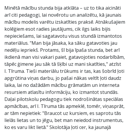
Minētā mācību stunda bija atklāta – uz to tika aicināti
arī citi pedagogi, lai novērotu un analizētu, kā jaunais
mācību modelis varētu izskatīties praksē. Atnākušajiem
kolēģiem esot radies jautājums, cik ilgs laiks bijis
nepieciešams, lai sagatavotu visus stundā izmantotos
materiālus. "Man bija jāsaka, ka sāku gatavoties jau
nedēļu iepriekš. Protams, šī bija īpaša stunda, bet arī
ikdienā man visi vakari paiet, gatavojoties nodarbībām,
tāpēc ģimene jau sāk tā šķībi uz mani skatīties," atzīst
I. Tīruma. Tieši materiālu trūkums ir tas, kas šobrīd ļoti
apgrūtina viņas darbu, jo pašai nākas veltīt ļoti daudz
laika, lai no dažādām mācību grāmatām un interneta
resursiem atlasītu informāciju, ko izmantot stundās.
Daļai pilotskolu pedagogu tiek nodrošinātas speciālas
apmācības, arī I. Tīruma tās apmeklē, tomēr, viņasprāt,
ar tām nepietiek: "Braucot uz kursiem, es saprotu tās
lielās lietas un to jēgu, bet man neiedod instrumentus,
ko es varu likt lietā." Skolotāja ļoti cer, ka jaunajā