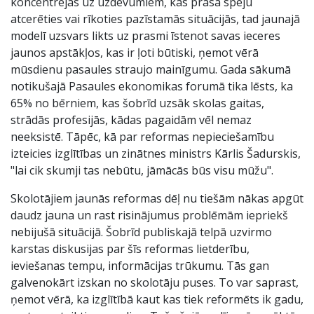
koncentrējas uz uzdevumiem, kas prasa spēju
atcerēties vai rīkoties pazīstamās situācijās, tad jaunajā
modelī uzsvars likts uz prasmi īstenot savas ieceres
jaunos apstākļos, kas ir ļoti būtiski, ņemot vērā
mūsdienu pasaules straujo mainīgumu. Gada sākumā
notikušajā Pasaules ekonomikas forumā tika lēsts, ka
65% no bērniem, kas šobrīd uzsāk skolas gaitas,
strādās profesijās, kādas pagaidām vēl nemaz
neeksistē. Tāpēc, kā par reformas nepieciešamību
izteicies izglītības un zinātnes ministrs Kārlis Šadurskis,
"lai cik skumji tas nebūtu, jāmācās būs visu mūžu".
Skolotājiem jaunās reformas dēļ nu tiešām nākas apgūt
daudz jauna un rast risinājumus problēmām iepriekš
nebijušā situācijā. Šobrīd publiskajā telpā uzvirmo
karstas diskusijas par šīs reformas lietderību,
ieviešanas tempu, informācijas trūkumu. Tās gan
galvenokārt izskan no skolotāju puses. To var saprast,
ņemot vērā, ka izglītībā kaut kas tiek reformēts ik gadu,