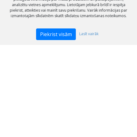
analizētu vietnes apmeklējumu. Lietotājam jebkurā brīdī ir iespēja
piekrist, atteikties vai mainīt savu piekrišanu. Vairāk informācijas par
izmantotajām sīkdatnēm skatīt sīkdatņu izmantošanas noteikumos.
Piekrist visām
Lasīt vairāk