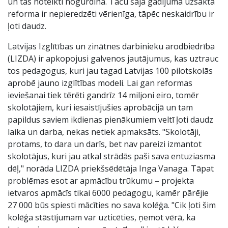
un tas noteikti nogurdina. Taču šajā gadījumā uzsāktā
reforma ir nepieredzēti vērienīga, tāpēc neskaidrību ir
ļoti daudz.
Latvijas Izglītības un zinātnes darbinieku arodbiedrība
(LIZDA) ir apkopojusi galvenos jautājumus, kas uztrauc
tos pedagogus, kuri jau tagad Latvijas 100 pilotskolās
aprobē jauno izglītības modeli. Lai gan reformas
ieviešanai tiek tērēti gandrīz 14 miljoni eiro, tomēr
skolotājiem, kuri iesaistījušies aprobācijā un tam
papildus saviem ikdienas pienākumiem veltī ļoti daudz
laika un darba, nekas netiek apmaksāts. "Skolotāji,
protams, to dara un darīs, bet nav pareizi izmantot
skolotājus, kuri jau atkal strādās paši sava entuziasma
dēļ," norāda LIZDA priekšsēdētāja Inga Vanaga. Tāpat
problēmas esot ar apmācību trūkumu – projekta
ietvaros apmācīs tikai 6000 pedagogu, kamēr pārējie
27 000 būs spiesti mācīties no sava kolēģa. "Cik ļoti šim
kolēģa stāstījumam var uzticēties, ņemot vērā, ka