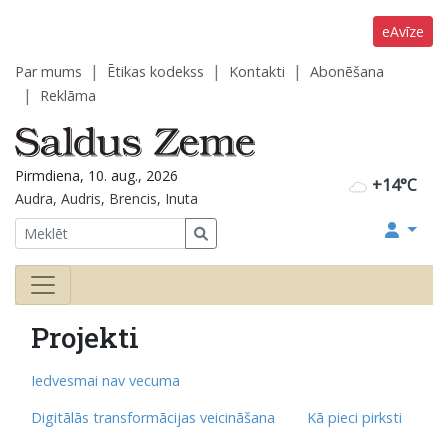
eAvīze
Par mums
Ētikas kodekss
Kontakti
Abonēšana
Reklāma
Pirmdiena, 10. aug., 2026
+14°C
Audra, Audris, Brencis, Inuta
Projekti
Iedvesmai nav vecuma
Digitālās transformācijas veicināšana
Kā pieci pirksti