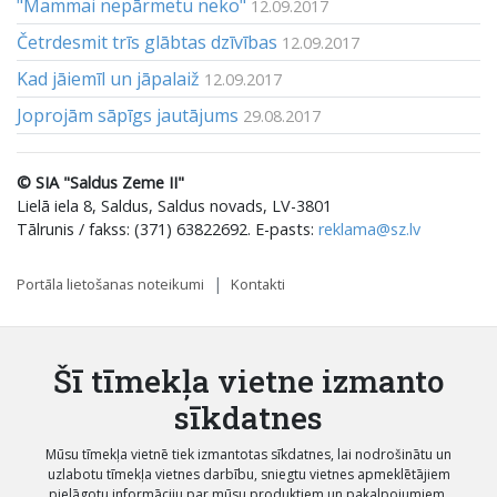
"Mammai nepārmetu neko"
12.09.2017
Četrdesmit trīs glābtas dzīvības
12.09.2017
Kad jāiemīl un jāpalaiž
12.09.2017
Joprojām sāpīgs jautājums
29.08.2017
© SIA "Saldus Zeme II"
Lielā iela 8, Saldus, Saldus novads, LV-3801
Tālrunis / fakss: (371) 63822692. E-pasts:
reklama@sz.lv
Portāla lietošanas noteikumi
Kontakti
Šī tīmekļa vietne izmanto
sīkdatnes
Mūsu tīmekļa vietnē tiek izmantotas sīkdatnes, lai nodrošinātu un
uzlabotu tīmekļa vietnes darbību, sniegtu vietnes apmeklētājiem
pielāgotu informāciju par mūsu produktiem un pakalpojumiem,