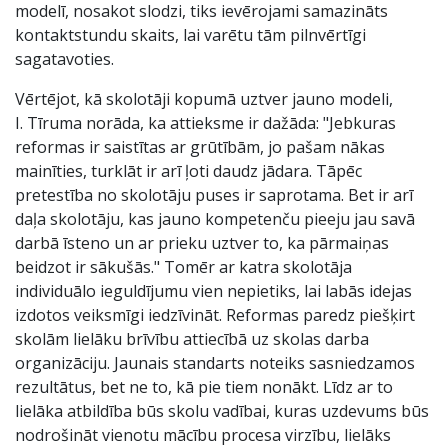
modelī, nosakot slodzi, tiks ievērojami samazināts
kontaktstundu skaits, lai varētu tām pilnvērtīgi
sagatavoties.
Vērtējot, kā skolotāji kopumā uztver jauno modeli,
I. Tīruma norāda, ka attieksme ir dažāda: "Jebkuras
reformas ir saistītas ar grūtībām, jo pašam nākas
mainīties, turklāt ir arī ļoti daudz jādara. Tāpēc
pretestība no skolotāju puses ir saprotama. Bet ir arī
daļa skolotāju, kas jauno kompetenču pieeju jau savā
darbā īsteno un ar prieku uztver to, ka pārmaiņas
beidzot ir sākušās." Tomēr ar katra skolotāja
individuālo ieguldījumu vien nepietiks, lai labās idejas
izdotos veiksmīgi iedzīvināt. Reformas paredz piešķirt
skolām lielāku brīvību attiecībā uz skolas darba
organizāciju. Jaunais standarts noteiks sasniedzamos
rezultātus, bet ne to, kā pie tiem nonākt. Līdz ar to
lielāka atbildība būs skolu vadībai, kuras uzdevums būs
nodrošināt vienotu mācību procesa virzību, lielāks