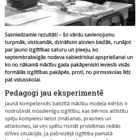
Sasniedzamie rezultāti – šo vārdu savienojumu
turpmāk, visticamāk, dzirdēsim aizvien biežāk, runājot
par jauno izglītības saturu un pieeju, ko
septembra
beigās nodeva sabiedriskai apspriešanai un
ko no nākamā mācību gada pakāpeniski ieviesīs visās
formālās izglītības pakāpēs, proti, no pirmsskolas līdz
pat vidusskolai.
Pedagogi jau eksperimentē
Jaunā kompetencēs balstītā mācību modeļa mērķis ir
nodrošināt mūsdienīgu izglītību, kas bērnos attīstītu
spēju kompleksi lietot zināšanas, prasmes un
attieksmes, lai viņi spētu risināt problēmas reālās
dzīves situācijās. Ja pašreizējā izglītība pamatā