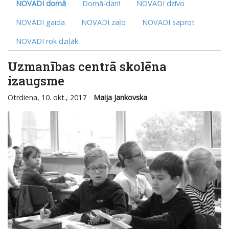
NOVADI domā
Domā-dari!
NOVADI dzīvo
NOVADI gaida
NOVADI zaļo
NOVADI saprot
NOVADI rok dziļāk
Uzmanības centrā skolēna
izaugsme
Otrdiena, 10. okt., 2017
Maija Jankovska