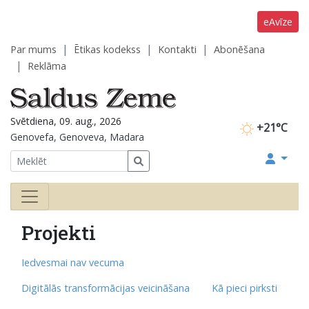
eAvīze
Par mums
Ētikas kodekss
Kontakti
Abonēšana
Reklāma
Svētdiena, 09. aug., 2026
+21°C
Genovefa, Genoveva, Madara
Projekti
Iedvesmai nav vecuma
Digitālās transformācijas veicināšana
Kā pieci pirksti