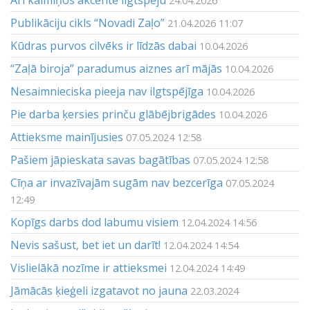
24.04.2026
Publikāciju cikls “Novadi Zaļo”
21.04.2026 11:07
Kūdras purvos cilvēks ir līdzās dabai
10.04.2026
“Zaļā biroja” paradumus aiznes arī mājās
10.04.2026
Nesaimnieciska pieeja nav ilgtspējīga
10.04.2026
Pie darba ķersies prinču glābējbrigādes
10.04.2026
Attieksme mainījusies
07.05.2024 12:58
Pašiem jāpieskata savas bagātības
07.05.2024 12:58
Cīņa ar invazīvajām sugām nav bezcerīga
07.05.2024
12:49
Kopīgs darbs dod labumu visiem
12.04.2024 14:56
Nevis sašust, bet iet un darīt!
12.04.2024 14:54
Vislielākā nozīme ir attieksmei
12.04.2024 14:49
Jāmācās ķieģeli izgatavot no jauna
22.03.2024