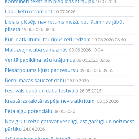
Konteineri tekstilam piepildās straujāk
10.07.2026
Labu lietu otram dot
10.07.2026
Lielais plēsējs nav retums mežā, bet lācim nav jābūt
pilsētā
19.06.2026 08:46
Kur ir atkritumi, tauriņus reti redzam
19.06.2026 08:40
Maluzvejniecība samazinās
09.06.2026 10:04
Ventā papildina lašu krājumus
09.06.2026 09:59
Piesārņojums kļūst par resursu
09.06.2026 09:55
Bērni mācās saudzēt dabu
26.05.2026
Festivāls dabā un daba festivālā
26.05.2026
Krastā izskalotā iespēja nevis atkritumi
08.05.2026
Pēta aļģu potenciālu
08.05.2026
Nav grūti reizē gatavot veselīgi, ēst garšīgi un neizmest
pārtiku
24.04.2026
Arī kaimiņos akcentē ilgtspēju