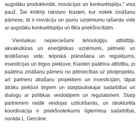
augstāku produktivitāti, inovācijas un konkurētspēju,” viņa
pauž. Šie kritēriji raksturo klasteri, kur notiek zināšanu
pārnese, tā ir inovāciju un jaunu uzņēmumu rašanās vide
ar augstāku konkurētspēju un tīkla priekšrocībām.
Vienlaikus nepieciešami tehnoloģiju attīstītāji,
akvakultūras un enerģētikas uzņēmumi, pētnieki un
testēšanas vide, telpiskā plānošana un regulējums,
investīcijas un tirgus piekļuve. Klasteri paātrina attīstību, jo
paātrina zināšanu pārnesi no pētniecības uz pilotprojektu,
arī partneru atrašanu projektiem un investīcijām, tāpat
ātrāku piekļuvi tirgiem un starptautiskajai sadarbībai un
dialogu ar politikas veidotājiem un regulatoriem. Starp
partneriem raitāk veidojas uzticēšanās, un strukturēta
koordinācija ir priekšnoteikums ilgtermiņa sadarbībai,
norāda L. Gercāne.