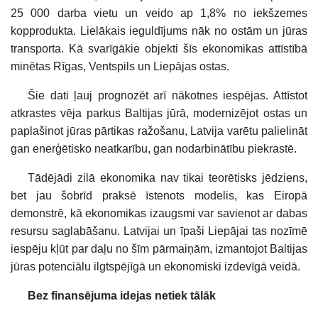
25 000 darba vietu un veido ap 1,8% no iekšzemes
kopprodukta. Lielākais ieguldījums nāk no ostām un jūras
transporta. Kā svarīgākie objekti šīs ekonomikas attīstībā
minētas Rīgas, Ventspils un Liepājas ostas.
Šie dati ļauj prognozēt arī nākotnes iespējas. Attīstot
atkrastes vēja parkus Baltijas jūrā, modernizējot ostas un
paplašinot jūras pārtikas ražošanu, Latvija varētu palielināt
gan enerģētisko neatkarību, gan nodarbinātību piekrastē.
Tādējādi zilā ekonomika nav tikai teorētisks jēdziens,
bet jau šobrīd praksē īstenots modelis, kas Eiropā
demonstrē, kā ekonomikas izaugsmi var savienot ar dabas
resursu saglabāšanu. Latvijai un īpaši Liepājai tas nozīmē
iespēju kļūt par daļu no šīm pārmaiņām, izmantojot Baltijas
jūras potenciālu ilgtspējīgā un ekonomiski izdevīgā veidā.
Bez finansējuma idejas netiek tālāk