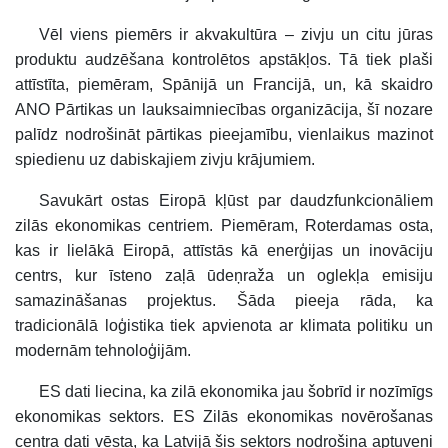
Vēl viens piemērs ir akvakultūra – zivju un citu jūras
produktu audzēšana kontrolētos apstākļos. Tā tiek plaši
attīstīta, piemēram, Spānijā un Francijā, un, kā skaidro
ANO Pārtikas un lauksaimniecības organizācija, šī nozare
palīdz nodrošināt pārtikas pieejamību, vienlaikus mazinot
spiedienu uz dabiskajiem zivju krājumiem.
Savukārt ostas Eiropā kļūst par daudzfunkcionāliem
zilās ekonomikas centriem. Piemēram, Roterdamas osta,
kas ir lielākā Eiropā, attīstās kā enerģijas un inovāciju
centrs, kur īsteno zaļā ūdeņraža un oglekļa emisiju
samazināšanas projektus. Šāda pieeja rāda, ka
tradicionālā loģistika tiek apvienota ar klimata politiku un
modernām tehnoloģijām.
ES dati liecina, ka zilā ekonomika jau šobrīd ir nozīmīgs
ekonomikas sektors. ES Zilās ekonomikas novērošanas
centra dati vēsta, ka Latvijā šis sektors nodrošina aptuveni