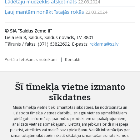
Lādētāju mudžeklis atšķetināts
22.03.2024
Ļauj mantām nonākt īstajās rokās
22.03.2024
© SIA "Saldus Zeme II"
Lielā iela 8, Saldus, Saldus novads, LV-3801
Tālrunis / fakss: (371) 63822692. E-pasts:
reklama@sz.lv
Portāla lietošanas noteikumi
Kontakti
Šī tīmekļa vietne izmanto
sīkdatnes
Mūsu tīmekļa vietnē tiek izmantotas sīkdatnes, lai nodrošinātu un
uzlabotu tīmekļa vietnes darbību, sniegtu vietnes apmeklētājiem
pielāgotu informāciju par mūsu produktiem un pakalpojumiem,
analizētu vietnes apmeklējumu. Lietotājam jebkurā brīdī ir iespēja
piekrist, atteikties vai mainīt savu piekrišanu. Vairāk informācijas par
izmantotajām sīkdatnēm skatīt sīkdatņu izmantošanas noteikumos.