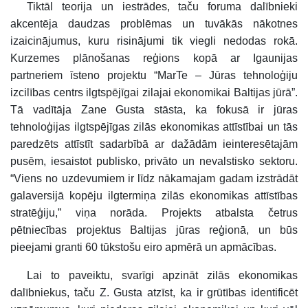
Tiktāl teorija un iestrādes, taču foruma dalībnieki
akcentēja daudzas problēmas un tuvākās nākotnes
izaicinājumus, kuru risinājumi tik viegli nedodas rokā.
Kurzemes plānošanas reģions kopā ar Igaunijas
partneriem īsteno projektu “MarTe – Jūras tehnoloģiju
izcilības centrs ilgtspējīgai zilajai ekonomikai Baltijas jūrā”.
Tā vadītāja Zane Gusta stāsta, ka fokusā ir jūras
tehnoloģijas ilgtspējīgas zilās ekonomikas attīstībai un tās
paredzēts attīstīt sadarbībā ar dažādām ieinteresētajām
pusēm, iesaistot publisko, privāto un nevalstisko sektoru.
“Viens no uzdevumiem ir līdz nākamajam gadam izstrādāt
galaversijā kopēju ilgtermiņa zilās ekonomikas attīstības
stratēģiju,” viņa norāda. Projekts atbalsta četrus
pētniecības projektus Baltijas jūras reģionā, un būs
pieejami granti 60 tūkstošu eiro apmērā un apmācības.
Lai to paveiktu, svarīgi apzināt zilās ekonomikas
dalībniekus, taču Z. Gusta atzīst, ka ir grūtības identificēt