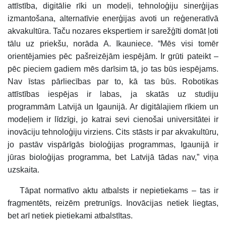
attīstība, digitālie rīki un modeļi, tehnoloģiju sinerģijas
izmantošana, alternatīvie enerģijas avoti un reģeneratīvā
akvakultūra. Taču nozares ekspertiem ir sarežģīti domāt ļoti
tālu uz priekšu, norāda A. Ikauniece. “Mēs visi tomēr
orientējamies pēc pašreizējām iespējām. Ir grūti pateikt –
pēc pieciem gadiem mēs darīsim tā, jo tas būs iespējams.
Nav īstas pārliecības par to, kā tas būs. Robotikas
attīstības iespējas ir labas, ja skatās uz studiju
programmām Latvijā un Igaunijā. Ar digitālajiem rīkiem un
modeļiem ir līdzīgi, jo katrai sevi cienošai universitātei ir
inovāciju tehnoloģiju virziens. Cits stāsts ir par akvakultūru,
jo pastāv vispārīgās bioloģijas programmas, Igaunijā ir
jūras bioloģijas programma, bet Latvijā tādas nav,” viņa
uzskaita.
Tāpat normatīvo aktu atbalsts ir nepietiekams – tas ir
fragmentēts, reizēm pretrunīgs. Inovācijas netiek liegtas,
bet arī netiek pietiekami atbalstītas.