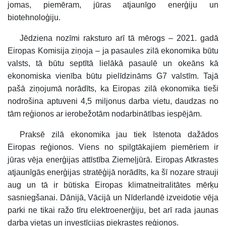
jomas, piemēram, jūras atjaunīgo enerģiju un
biotehnoloģiju.
Jēdziena nozīmi raksturo arī tā mērogs – 2021. gadā
Eiropas Komisija ziņoja – ja pasaules zilā ekonomika būtu
valsts, tā būtu septītā lielākā pasaulē un okeāns kā
ekonomiska vienība būtu pielīdzināms G7 valstīm. Tajā
pašā ziņojumā norādīts, ka Eiropas zilā ekonomika tieši
nodrošina aptuveni 4,5 miljonus darba vietu, daudzas no
tām reģionos ar ierobežotām nodarbinātības iespējām.
Praksē zilā ekonomika jau tiek īstenota dažādos
Eiropas reģionos. Viens no spilgtākajiem piemēriem ir
jūras vēja enerģijas attīstība Ziemeļjūrā. Eiropas Atkrastes
atjaunīgās enerģijas stratēģijā norādīts, ka šī nozare strauji
aug un tā ir būtiska Eiropas klimatneitralitātes mērķu
sasniegšanai. Dānijā, Vācijā un Nīderlandē izveidotie vēja
parki ne tikai ražo tīru elektroenerģiju, bet arī rada jaunas
darba vietas un investīcijas piekrastes reģionos.