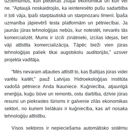
uzņēmumus, kuri piederas zilajai ekonomikai un kuri vēl
ne. “Aptaujā noskaidrojās, ka ieinteresēto pušu sadarbība
ir ļoti vāja, īpaši starptautiskā un starpnozaru līmenī. Īpaša
uzmanība jāpievērš testa platformām un pētniecībai. Ja
jaunās jūras tehnoloģijas nebūs, kur notestēt, nevarēs tās
komercializēt. Mums ir izcili zinātnieki, izcilas idejas, bet
vāji attīstīta komercializācija. Tāpēc bieži vien jūras
tehnoloģijas paliek tikai augstskolu auditorijās,” uzsver
projekta vadītāja.
“Mēs nevaram atļauties attīstīt to, kas Baltijas jūras videi
varētu kaitēt,” pauž Latvijas Hidroekoloģijas institūta
vadošā pētniece Anda Ikauniece. Kuģniecība, atjaunīgā
enerģija, kuģu būve un remonts, ostu darbība, dzīvie jūras
resursi un piekrastes tūrisms ir galvenie zilās ekonomikas
sektori, no kuriem lielākais ir kuģniecība, kas arī nosaka
tehnoloģiju attīstību.
Visos sektoros ir nepieciešama automātisko sistēmu