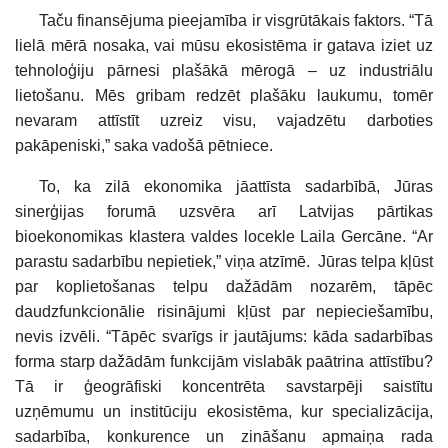
Taču finansējuma pieejamība ir visgrūtākais faktors. “Tā
lielā mērā nosaka, vai mūsu ekosistēma ir gatava iziet uz
tehnoloģiju pārnesi plašākā mērogā – uz industriālu
lietošanu. Mēs gribam redzēt plašāku laukumu, tomēr
nevaram attīstīt uzreiz visu, vajadzētu darboties
pakāpeniski,” saka vadošā pētniece.
To, ka zilā ekonomika jāattīsta sadarbībā, Jūras
sinerģijas forumā uzsvēra arī Latvijas pārtikas
bioekonomikas klastera valdes locekle Laila Gercāne. “Ar
parastu sadarbību nepietiek,” viņa atzīmē. Jūras telpa kļūst
par koplietošanas telpu dažādām nozarēm, tāpēc
daudzfunkcionālie risinājumi kļūst par nepieciešamību,
nevis izvēli. “Tāpēc svarīgs ir jautājums: kāda sadarbības
forma starp dažādām funkcijām vislabāk paātrina attīstību?
Tā ir ģeogrāfiski koncentrēta savstarpēji saistītu
uzņēmumu un institūciju ekosistēma, kur specializācija,
sadarbība, konkurence un zināšanu apmaiņa rada