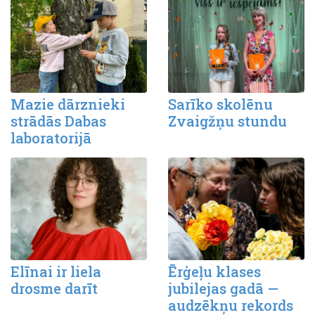
Mazie dārznieki
Sarīko skolēnu
strādās Dabas
Zvaigžņu stundu
laboratorijā
Elīnai ir liela
Ērģeļu klases
drosme darīt
jubilejas gadā —
audzēkņu rekords