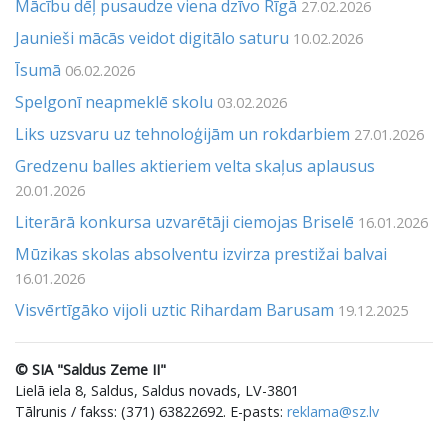
Mācību dēļ pusaudze viena dzīvo Rīgā
27.02.2026
Jaunieši mācās veidot digitālo saturu
10.02.2026
Īsumā
06.02.2026
Spelgonī neapmeklē skolu
03.02.2026
Liks uzsvaru uz tehnoloģijām un rokdarbiem
27.01.2026
Gredzenu balles aktieriem velta skaļus aplausus
20.01.2026
Literārā konkursa uzvarētāji ciemojas Briselē
16.01.2026
Mūzikas skolas absolventu izvirza prestižai balvai
16.01.2026
Visvērtīgāko vijoli uztic Rihardam Barusam
19.12.2025
© SIA "Saldus Zeme II"
Lielā iela 8, Saldus, Saldus novads, LV-3801
Tālrunis / fakss: (371) 63822692. E-pasts:
reklama@sz.lv