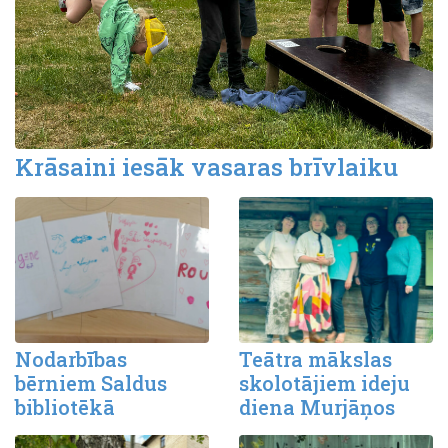
Krāsaini iesāk vasaras brīvlaiku
Nodarbības
Teātra mākslas
bērniem Saldus
skolotājiem ideju
bibliotēkā
diena Murjāņos