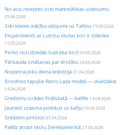
No alus receptes izceļ matemātikas uzdevumu
05.06.2026
3.do klases mācību ceļojums uz Tallinu
15.05.2026
Eksperiments ar Lutriņu skolas kori ir izdevies
15.05.2026
Pirmo reizi dziedās Sudraba birzī
05.05.2026
Pārbauda zināšanas par drošību
24.04.2026
Nopietna Joku diena televīzijā
21.04.2026
Brocēnos tapušie Retro Lada modeļi — skaistākie
14.04.2026
Gredzenu izrādes finālskatā — ballīte
14.04.2026
Jaunieši uzaicina politiķus uz kafiju
10.04.2026
Gredzeni pirkstos
07.04.2026
Palīdz atrast skolu Ziemeļamerikā
27.03.2026