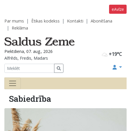
eAvīze
Par mums
Ētikas kodekss
Kontakti
Abonēšana
Reklāma
Piektdiena, 07. aug., 2026
+19°C
Alfrēds, Fredis, Madars
Sabiedrība