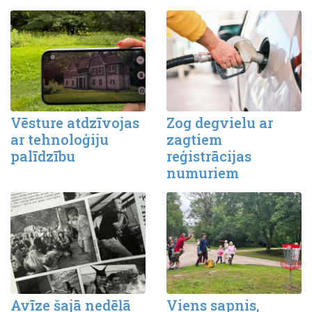
Vēsture atdzīvojas
Zog degvielu ar
ar tehnoloģiju
zagtiem
palīdzību
reģistrācijas
numuriem
Avīze šajā nedēļā
Viens sapnis,