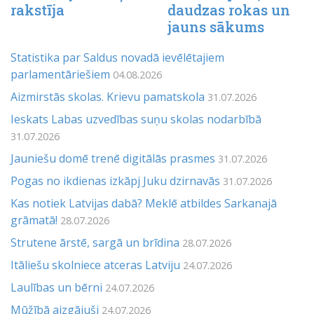
rakstīja
daudzas rokas un
jauns sākums
Statistika par Saldus novadā ievēlētajiem
parlamentāriešiem
04.08.2026
Aizmirstās skolas. Krievu pamatskola
31.07.2026
Ieskats Labas uzvedības suņu skolas nodarbībā
31.07.2026
Jauniešu domē trenē digitālās prasmes
31.07.2026
Pogas no ikdienas izkāpj Juku dzirnavās
31.07.2026
Kas notiek Latvijas dabā? Meklē atbildes Sarkanajā
grāmatā!
28.07.2026
Strutene ārstē, sargā un brīdina
28.07.2026
Itāliešu skolniece atceras Latviju
24.07.2026
Laulības un bērni
24.07.2026
Mūžībā aizgājuši
24.07.2026