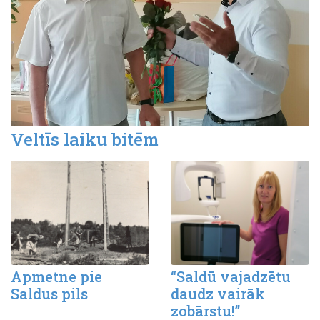
Veltīs laiku bitēm
Apmetne pie
“Saldū vajadzētu
Saldus pils
daudz vairāk
zobārstu!”