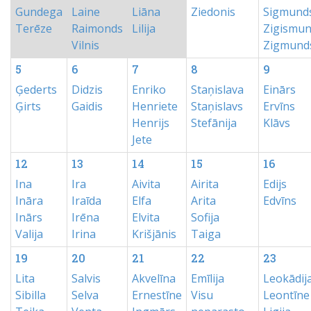
Gundega
Laine
Liāna
Ziedonis
Sigmund
Terēze
Raimonds
Lilija
Zigismu
Vilnis
Zigmund
5
6
7
8
9
Ģederts
Didzis
Enriko
Staņislava
Einārs
Ģirts
Gaidis
Henriete
Staņislavs
Ervīns
Henrijs
Stefānija
Klāvs
Jete
12
13
14
15
16
Ina
Ira
Aivita
Airita
Edijs
Ināra
Iraīda
Elfa
Arita
Edvīns
Inārs
Irēna
Elvita
Sofija
Valija
Irina
Krišjānis
Taiga
19
20
21
22
23
Lita
Salvis
Akvelīna
Emīlija
Leokādij
Sibilla
Selva
Ernestīne
Visu
Leontīne