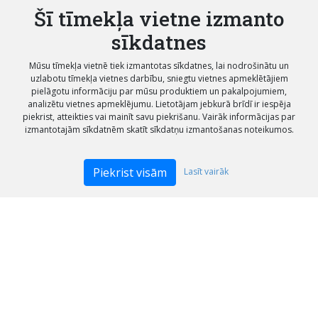
Šī tīmekļa vietne izmanto
sīkdatnes
Mūsu tīmekļa vietnē tiek izmantotas sīkdatnes, lai nodrošinātu un
uzlabotu tīmekļa vietnes darbību, sniegtu vietnes apmeklētājiem
pielāgotu informāciju par mūsu produktiem un pakalpojumiem,
analizētu vietnes apmeklējumu. Lietotājam jebkurā brīdī ir iespēja
piekrist, atteikties vai mainīt savu piekrišanu. Vairāk informācijas par
izmantotajām sīkdatnēm skatīt sīkdatņu izmantošanas noteikumos.
Piekrist visām
Lasīt vairāk