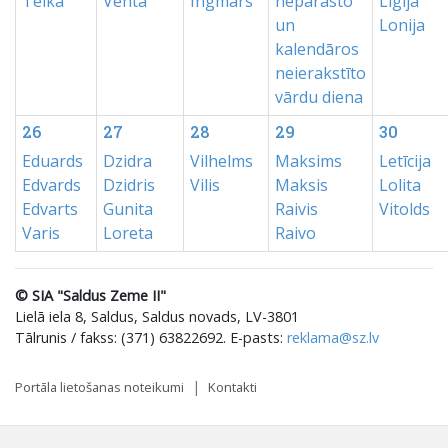
Teika
Venta
Ingmārs
neparasto
Ligija
un
Lonija
kalendāros
neierakstīto
vārdu diena
26
27
28
29
30
Eduards
Dzidra
Vilhelms
Maksims
Letīcija
Edvards
Dzidris
Vilis
Maksis
Lolita
Edvarts
Gunita
Raivis
Vitolds
Varis
Loreta
Raivo
© SIA "Saldus Zeme II"
Lielā iela 8, Saldus, Saldus novads, LV-3801
Tālrunis / fakss: (371) 63822692. E-pasts:
reklama@sz.lv
Portāla lietošanas noteikumi
Kontakti