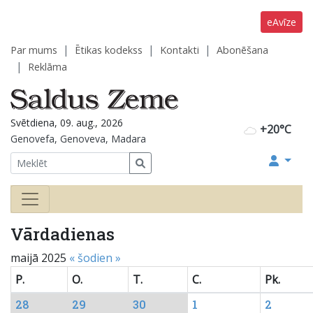
eAvīze
Par mums
Ētikas kodekss
Kontakti
Abonēšana
Reklāma
Svētdiena, 09. aug., 2026
+20°C
Genovefa, Genoveva, Madara
Vārdadienas
maijā 2025
«
šodien
»
P.
O.
T.
C.
Pk.
28
29
30
1
2