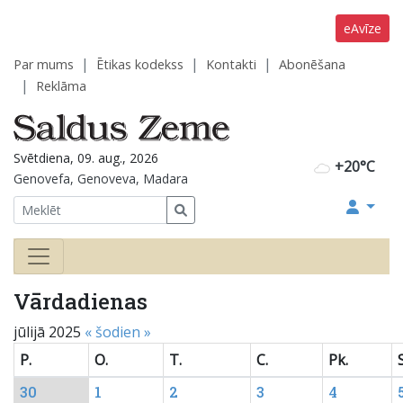
eAvīze
Par mums
Ētikas kodekss
Kontakti
Abonēšana
Reklāma
Svētdiena, 09. aug., 2026
+20°C
Genovefa, Genoveva, Madara
Vārdadienas
jūlijā 2025
«
šodien
»
P.
O.
T.
C.
Pk.
S
30
1
2
3
4