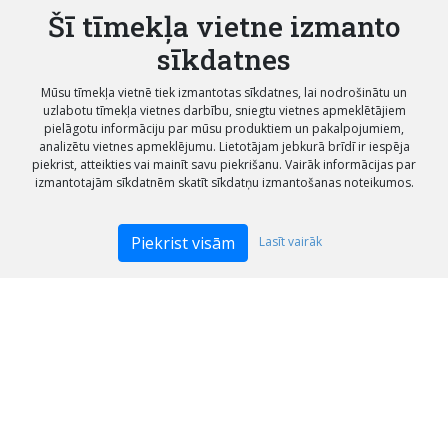
Šī tīmekļa vietne izmanto
sīkdatnes
Mūsu tīmekļa vietnē tiek izmantotas sīkdatnes, lai nodrošinātu un
uzlabotu tīmekļa vietnes darbību, sniegtu vietnes apmeklētājiem
pielāgotu informāciju par mūsu produktiem un pakalpojumiem,
analizētu vietnes apmeklējumu. Lietotājam jebkurā brīdī ir iespēja
piekrist, atteikties vai mainīt savu piekrišanu. Vairāk informācijas par
izmantotajām sīkdatnēm skatīt sīkdatņu izmantošanas noteikumos.
Piekrist visām
Lasīt vairāk