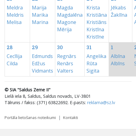
Meldra
Marija
Magda
Krista
Jēkabs
Meldris
Marika
Magdalēna
Kristiāna
Žaklīna
Melisa
Marina
Magone
Kristiāns
Mērija
Kristīna
Kristīne
28
29
30
31
1
Cecīlija
Edmunds
Regnārs
Angelika
Albīna
Cilda
Edžus
Renārs
Rūta
Albīns
Vidmants
Valters
Sigita
© SIA "Saldus Zeme II"
Lielā iela 8, Saldus, Saldus novads, LV-3801
Tālrunis / fakss: (371) 63822692. E-pasts:
reklama@sz.lv
Portāla lietošanas noteikumi
Kontakti