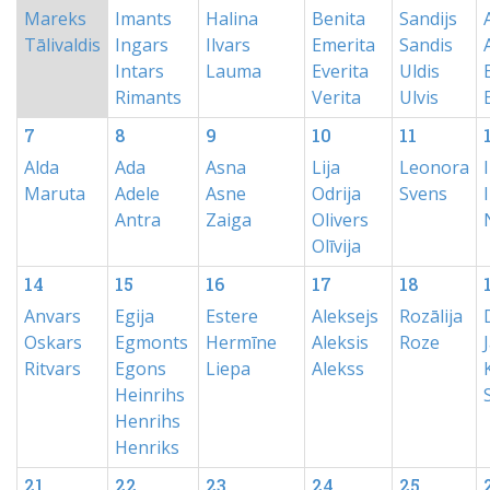
Mareks
Imants
Halina
Benita
Sandijs
Tālivaldis
Ingars
Ilvars
Emerita
Sandis
Intars
Lauma
Everita
Uldis
Rimants
Verita
Ulvis
7
8
9
10
11
Alda
Ada
Asna
Lija
Leonora
Maruta
Adele
Asne
Odrija
Svens
Antra
Zaiga
Olivers
Olīvija
14
15
16
17
18
Anvars
Egija
Estere
Aleksejs
Rozālija
Oskars
Egmonts
Hermīne
Aleksis
Roze
Ritvars
Egons
Liepa
Alekss
Heinrihs
Henrihs
Henriks
21
22
23
24
25